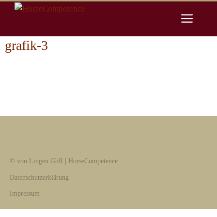
Zum
Men
Inhalt
springen
grafik-3
© von Lingen GbR | HorseCompetence
Datenschutzerklärung
Impressum