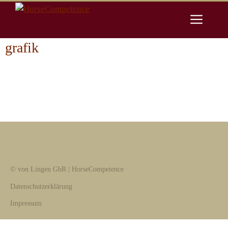
Zum
Men
Inhalt
springen
grafik
© von Lingen GbR | HorseCompetence
Datenschutzerklärung
Impressum